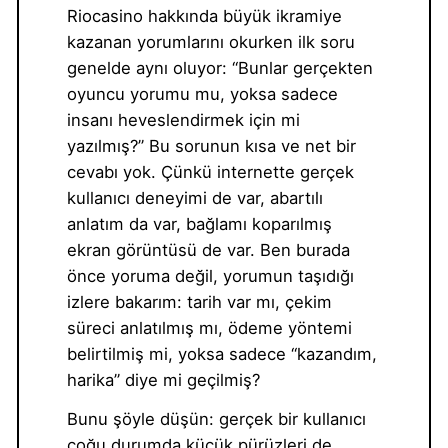
Riocasino hakkında büyük ikramiye
kazanan yorumlarını okurken ilk soru
genelde aynı oluyor: “Bunlar gerçekten
oyuncu yorumu mu, yoksa sadece
insanı heveslendirmek için mi
yazılmış?” Bu sorunun kısa ve net bir
cevabı yok. Çünkü internette gerçek
kullanıcı deneyimi de var, abartılı
anlatım da var, bağlamı koparılmış
ekran görüntüsü de var. Ben burada
önce yoruma değil, yorumun taşıdığı
izlere bakarım: tarih var mı, çekim
süreci anlatılmış mı, ödeme yöntemi
belirtilmiş mi, yoksa sadece “kazandım,
harika” diye mi geçilmiş?
Bunu şöyle düşün: gerçek bir kullanıcı
çoğu durumda küçük pürüzleri de