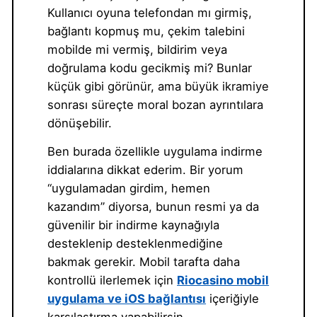
Kullanıcı oyuna telefondan mı girmiş,
bağlantı kopmuş mu, çekim talebini
mobilde mi vermiş, bildirim veya
doğrulama kodu gecikmiş mi? Bunlar
küçük gibi görünür, ama büyük ikramiye
sonrası süreçte moral bozan ayrıntılara
dönüşebilir.
Ben burada özellikle uygulama indirme
iddialarına dikkat ederim. Bir yorum
“uygulamadan girdim, hemen
kazandım” diyorsa, bunun resmi ya da
güvenilir bir indirme kaynağıyla
desteklenip desteklenmediğine
bakmak gerekir. Mobil tarafta daha
kontrollü ilerlemek için
Riocasino mobil
uygulama ve iOS bağlantısı
içeriğiyle