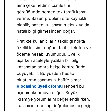
ama çekemedim” cümlesini
gördüğünde hemen tek taraflı karar
verme. Bazen problem site kaynaklı
olabilir, bazen kullanıcının eksik ya da
hatalı bilgi girmesinden doğar.
Pratikte kullanıcıların takıldığı nokta
özellikle isim, doğum tarihi, telefon ve
ödeme hesabı uyumudur. Üyelik
açarken aceleyle yazılan bir bilgi,
kazançtan sonra belge kontrolünde
büyüyebilir. Bu yüzden hesap
oluşturma aşamasını hafife alma;
Riocasino üyelik formu
rehberi bu
açıdan okunmaya değer. Büyük
ikramiye yorumlarını değerlendirirken,
kullanıcının hesap doğrulamasını geçip