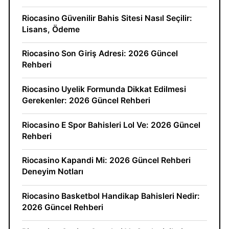
Riocasino Güvenilir Bahis Sitesi Nasıl Seçilir:
Lisans, Ödeme
Riocasino Son Giriş Adresi: 2026 Güncel
Rehberi
Riocasino Uyelik Formunda Dikkat Edilmesi
Gerekenler: 2026 Güncel Rehberi
Riocasino E Spor Bahisleri Lol Ve: 2026 Güncel
Rehberi
Riocasino Kapandi Mi: 2026 Güncel Rehberi
Deneyim Notları
Riocasino Basketbol Handikap Bahisleri Nedir:
2026 Güncel Rehberi