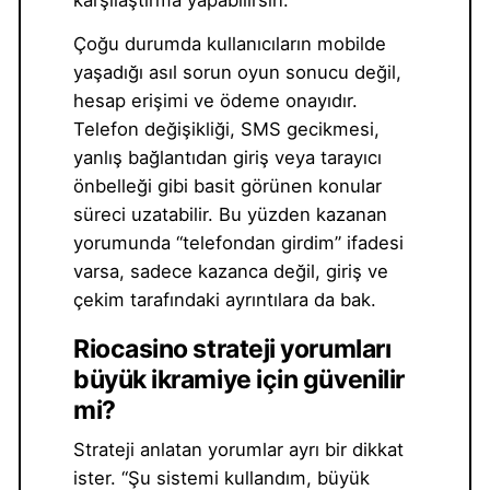
karşılaştırma yapabilirsin.
Çoğu durumda kullanıcıların mobilde
yaşadığı asıl sorun oyun sonucu değil,
hesap erişimi ve ödeme onayıdır.
Telefon değişikliği, SMS gecikmesi,
yanlış bağlantıdan giriş veya tarayıcı
önbelleği gibi basit görünen konular
süreci uzatabilir. Bu yüzden kazanan
yorumunda “telefondan girdim” ifadesi
varsa, sadece kazanca değil, giriş ve
çekim tarafındaki ayrıntılara da bak.
Riocasino strateji yorumları
büyük ikramiye için güvenilir
mi?
Strateji anlatan yorumlar ayrı bir dikkat
ister. “Şu sistemi kullandım, büyük