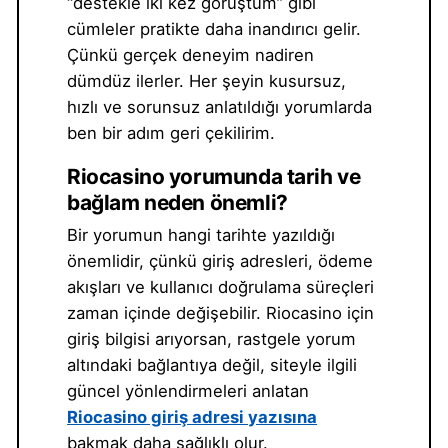
“destekle iki kez görüştüm” gibi
cümleler pratikte daha inandırıcı gelir.
Çünkü gerçek deneyim nadiren
dümdüz ilerler. Her şeyin kusursuz,
hızlı ve sorunsuz anlatıldığı yorumlarda
ben bir adım geri çekilirim.
Riocasino yorumunda tarih ve
bağlam neden önemli?
Bir yorumun hangi tarihte yazıldığı
önemlidir, çünkü giriş adresleri, ödeme
akışları ve kullanıcı doğrulama süreçleri
zaman içinde değişebilir. Riocasino için
giriş bilgisi arıyorsan, rastgele yorum
altındaki bağlantıya değil, siteyle ilgili
güncel yönlendirmeleri anlatan
Riocasino giriş adresi yazısına
bakmak daha sağlıklı olur.