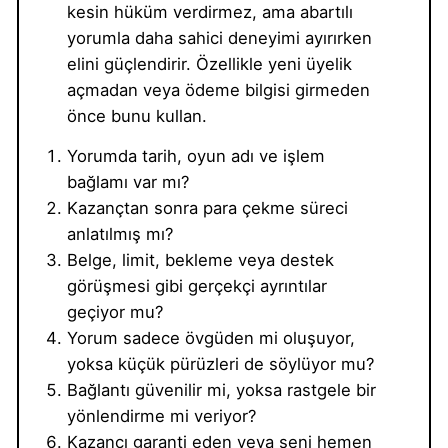
kesin hüküm verdirmez, ama abartılı
yorumla daha sahici deneyimi ayırırken
elini güçlendirir. Özellikle yeni üyelik
açmadan veya ödeme bilgisi girmeden
önce bunu kullan.
Yorumda tarih, oyun adı ve işlem
bağlamı var mı?
Kazançtan sonra para çekme süreci
anlatılmış mı?
Belge, limit, bekleme veya destek
görüşmesi gibi gerçekçi ayrıntılar
geçiyor mu?
Yorum sadece övgüden mi oluşuyor,
yoksa küçük pürüzleri de söylüyor mu?
Bağlantı güvenilir mi, yoksa rastgele bir
yönlendirme mi veriyor?
Kazancı garanti eden veya seni hemen