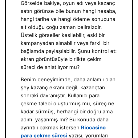
Görselde bakiye, oyun adı veya kazanç
satırı görünse bile bunun hangi hesaba,
hangi tarihe ve hangi ödeme sonucuna
ait olduğu çoğu zaman belirsizdir.
Üstelik görseller kesilebilir, eski bir
kampanyadan alınabilir veya farklı bir
bağlamda paylaşılabilir. Şunu kontrol et:
ekran görüntüsüyle birlikte çekim
süreci de anlatılıyor mu?
Benim deneyimimde, daha anlamlı olan
şey kazanç ekranı değil, kazançtan
sonraki davranıştır. Kullanıcı para
çekme talebi oluşturmuş mu, süreç ne
kadar sürmüş, herhangi bir doğrulama
adımı yaşanmış mı? Bu konuda daha
ayrıntılı bakmak istersen
Riocasino
para çekme süresi
yazısı, yorumları