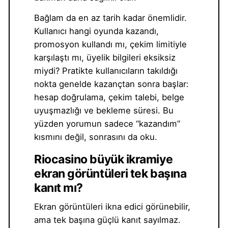
Bağlam da en az tarih kadar önemlidir.
Kullanıcı hangi oyunda kazandı,
promosyon kullandı mı, çekim limitiyle
karşılaştı mı, üyelik bilgileri eksiksiz
miydi? Pratikte kullanıcıların takıldığı
nokta genelde kazançtan sonra başlar:
hesap doğrulama, çekim talebi, belge
uyuşmazlığı ve bekleme süresi. Bu
yüzden yorumun sadece “kazandım”
kısmını değil, sonrasını da oku.
Riocasino büyük ikramiye
ekran görüntüleri tek başına
kanıt mı?
Ekran görüntüleri ikna edici görünebilir,
ama tek başına güçlü kanıt sayılmaz.