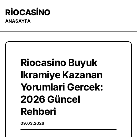
RIOCASINO
ANASAYFA
Riocasino Buyuk
Ikramiye Kazanan
Yorumlari Gercek:
2026 Güncel
Rehberi
09.03.2026